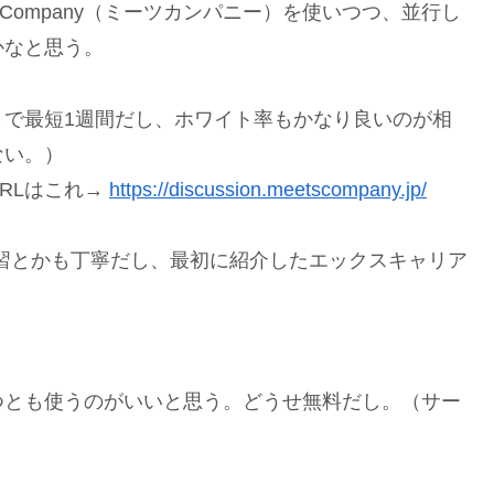
Company（ミーツカンパニー）を使いつつ、並行し
かなと思う。
まで最短1週間だし、ホワイト率もかなり良いのが相
ない。）
RLはこれ→
https://discussion.meetscompany.jp/
習とかも丁寧だし、最初に紹介したエックスキャリア
つとも使うのがいいと思う。どうせ無料だし。（サー